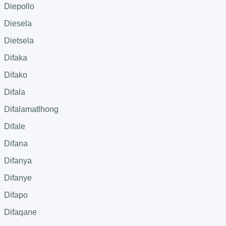
Diepollo
Diesela
Dietsela
Difaka
Difako
Difala
Difalamatlhong
Difale
Difana
Difanya
Difanye
Difapo
Difaqane