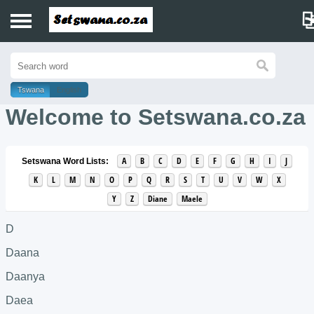
Home
History
Tswana
English
Welcome to Setswana.co.za
Dictionary
Proverbs
A
B
C
D
E
F
G
H
I
J
Setswana Word Lists:
K
L
M
N
O
P
Q
R
S
T
U
V
W
X
Idioms
Y
Z
Diane
Maele
Poems
D
Music
Daana
Daanya
Daea