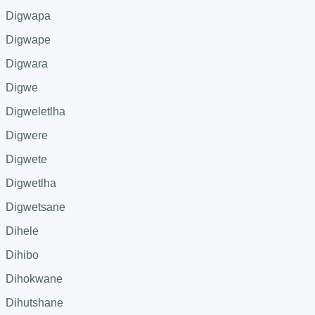
Digwapa
Digwape
Digwara
Digwe
Digweletlha
Digwere
Digwete
Digwetlha
Digwetsane
Dihele
Dihibo
Dihokwane
Dihutshane