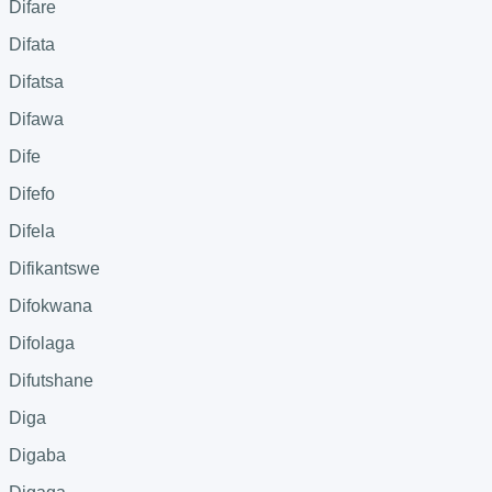
Difare
Difata
Difatsa
Difawa
Dife
Difefo
Difela
Difikantswe
Difokwana
Difolaga
Difutshane
Diga
Digaba